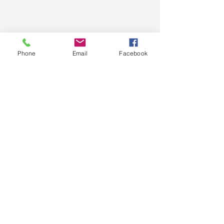
Phone
Email
Facebook
17, Boulevard Royal
L-2449
Luxembourg
info@luxhomerepair.lu
+352 661 250903