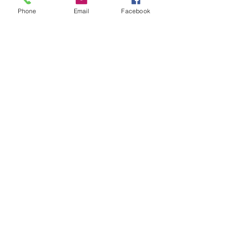
Phone
Email
Facebook
Créez votre compte
client
Veuillez remplir le formulaire
ci-dessous.
Prénom
Nom
E-mail
Objet