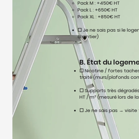
Pack M : +450€ HT
Pack L : +650€ HT
Pack XL : +850€ HT
☐ Je ne sais pas si le lo
chantier)
B. État du logem
☐ Nicotine / fortes tache
traité (murs/plafonds con
☐ Supports très dégradés 
HT / m² (mesuré lors de la
☐ Je ne sais pas → visit