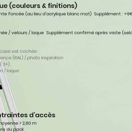
ue (couleurs & finitions)
inte foncée (au lieu d'acrylique blanc mat) Supplément : +9
tinée / velours / laque Supplément confirmé après visite (selo
case est cochée :
rence (RAL) / photo inspiration
/ 3+)
tin / laque
ntraintes d’accès
moyenne > 2,60 m
prix du pack