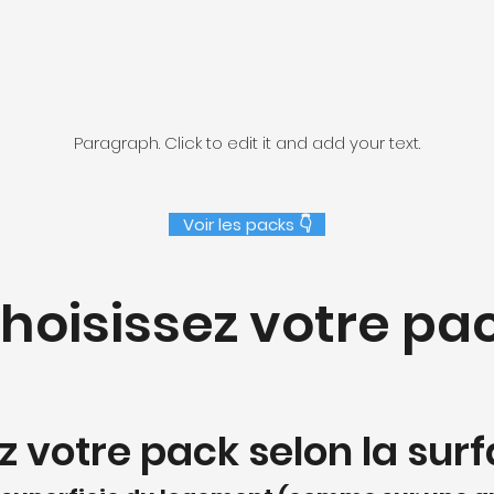
Paragraph. Click to edit it and add your text.
Voir les packs 👇
hoisissez votre pa
z votre pack selon la surf