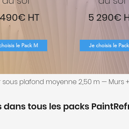
au sol
au sol
 490€ HT
5 290€ 
choisis le Pack M
Je choisis le Pack
r sous plafond moyenne 2,50 m — Murs +
s dans tous les packs PaintRe