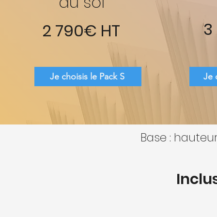
au sol
3
2 790€ HT
Je choisis le Pack S
Je 
Base : hauteu
Inclu