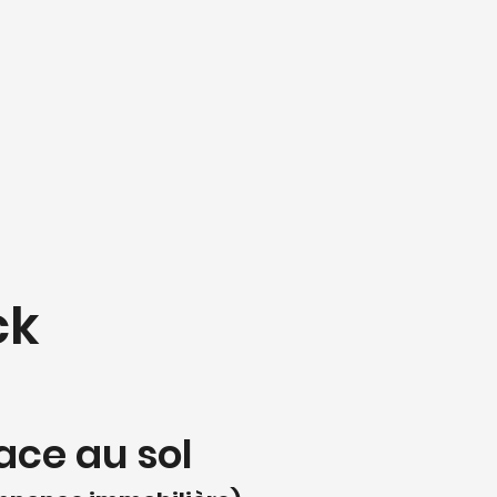
ck
ace au sol