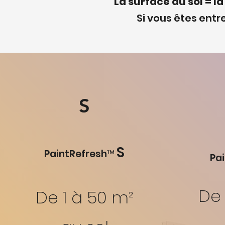
La surface au sol = 
Si vous êtes ent
S
S
PaintRefresh™
Pa
De 
De 1 à 50 m²