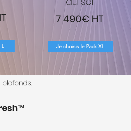
au sol
HT
7 490€ HT
 L
Je choisis le Pack XL
 plafonds.
fresh™