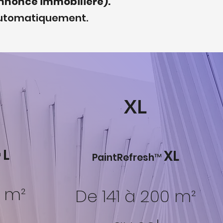
annonce immobilière).
 automatiquement.
XL
L
XL
™
PaintRefresh™
0 m²
De 141 à 200 m²