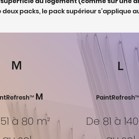
la superficie du logement (comme sur une 
re deux packs, le pack supérieur s’applique
M
L
M
intRefresh™
PaintRefresh
51 à 80 m²
De 81 à 14