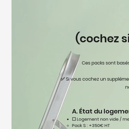
(cochez s
Ces packs sont basés 
✅ Si vous cochez un supplémen
n
A. État du logeme
☐ Logement non vide / m
Pack S : +350€ HT