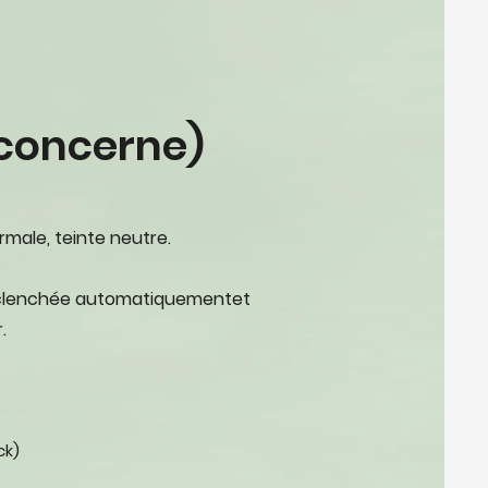
 concerne)
rmale, teinte neutre.
 déclenchée automatiquementet
.
ck)