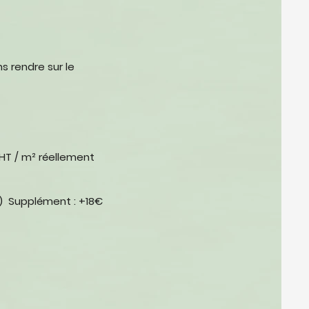
ns
rendre sur le
HT / m² réellement
s)
Supplément : +18€