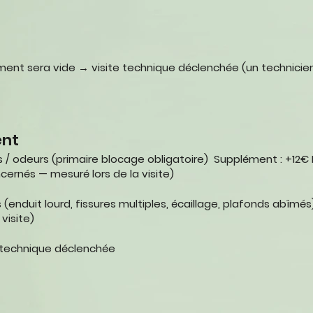
gement sera vide → visite technique déclenchée (un
technicie
ent
s / odeurs (primaire blocage obligatoire)
Supplément : +12€ 
cernés — mesuré lors de la visite)
(enduit lourd, fissures multiples, écaillage, plafonds abîmé
 visite)
e technique déclenchée