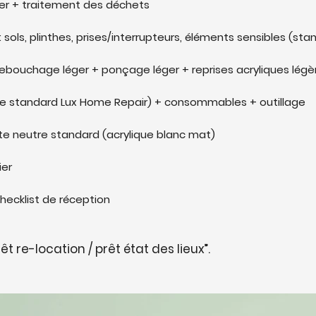
ier + traitement des déchets
sols, plinthes, prises/interrupteurs, éléments sensibles (sta
rebouchage léger + ponçage léger + reprises acryliques légè
e standard Lux Home Repair) + consommables + outillage
te neutre standard (acrylique blanc mat)
ier
hecklist de réception
prêt re-location / prêt état des lieux”.