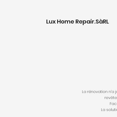
Lux Home Repair.SàRL
La rénovation n’a j
revête
Faci
La solut