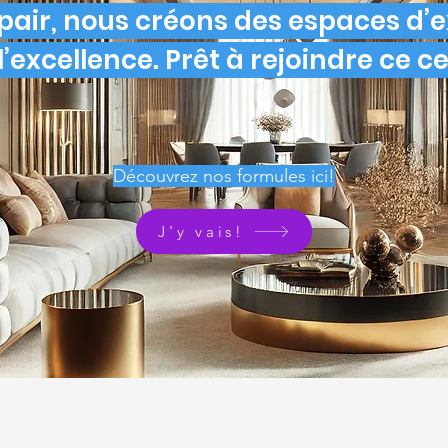
air, nous créons des espaces d’
’excellence. Prêt à rejoindre ce cer
Découvrez nos formules ici!
J'y vais!